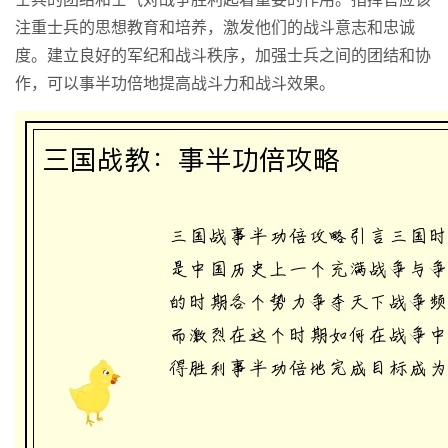
注重士兵的思想教育和培养，激发他们的战斗意志和忠诚
度。建立良好的军纪和战斗秩序，加强士兵之间的团结和协
作，可以事半功倍地提高战斗力和战斗效果。