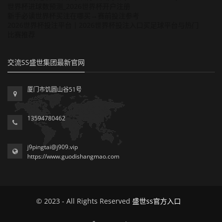
世界杯进球数预测_2026世界杯开户注册
新手必读世界杯买注在哪买→赛前投注参考
2026世界杯投注平台丨2026世界杯投注入口买足球平台与热门
比赛推荐
交流SS盛世集团最新官网
厦门市饥圆山谷51号
13594780462
j9pingtai@j909.vip
https://www.guodishangmao.com
© 2023 - All Rights Reserved
盛世ss官方入口