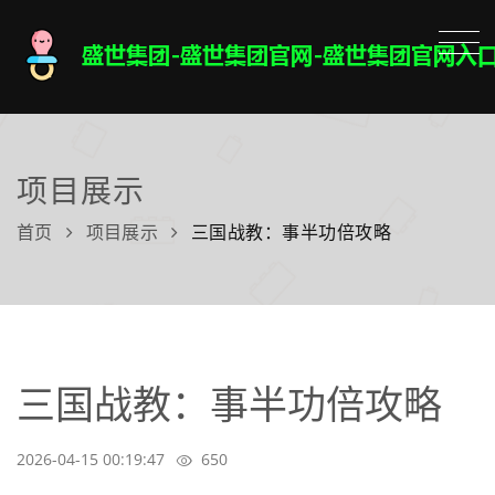
项目展示
首页
项目展示
三国战教：事半功倍攻略
三国战教：事半功倍攻略
2026-04-15 00:19:47
650