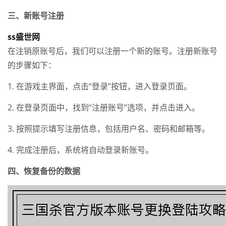
三、新账号注册
ss盛世网
在注销原账号后，我们可以注册一个新的账号。注册新账号
的步骤如下：
1. 在游戏主界面，点击“登录”按钮，进入登录页面。
2. 在登录页面中，找到“注册账号”选项，并点击进入。
3. 按照提示填写注册信息，包括用户名、密码和邮箱等。
4. 完成注册后，系统将自动登录新账号。
四、恢复备份的数据